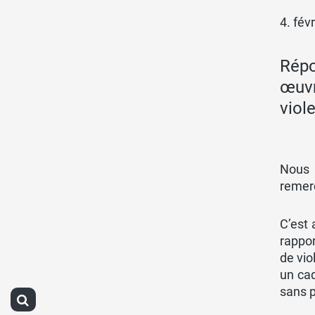
4. fév
Répo
œuvr
viol
Nous 
remerc
C’est 
rappor
de vio
un cad
sans p