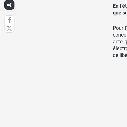
En l’é
que su
Pour l
conce
acte q
électr
de lib