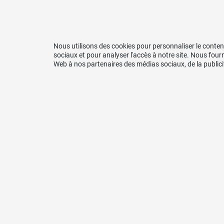
Nous utilisons des cookies pour personnaliser le contenu
sociaux et pour analyser l'accès à notre site. Nous four
Web à nos partenaires des médias sociaux, de la publicit
Soutenez-nous
Co
Banque Cantonale de Fribourg
UDC – 
CH70 0076 8300 1612 4520 1
Secréta
Case P
1726 F