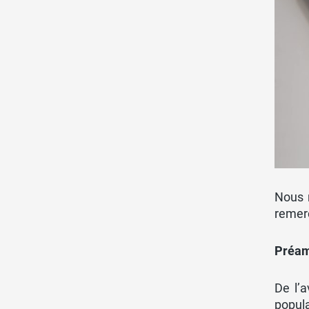
Nous 
remerc
Préam
De l’a
popula