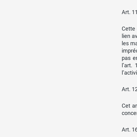
Art. 11
Cette 
lien 
les m
impréc
pas e
l’art.
l’activ
Art. 1
Cet ar
concer
Art. 1