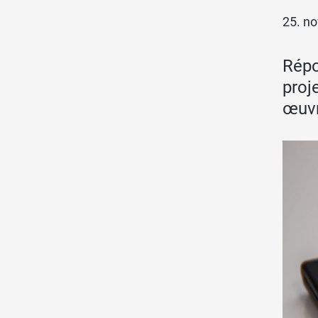
25. n
Répo
proj
œuvr