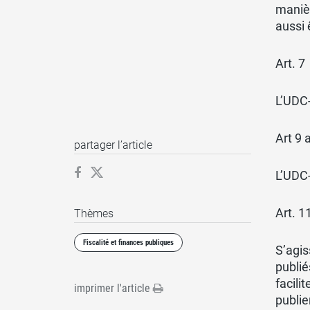
manièr
aussi ê
Art. 7
L’UDC-
Art 9 a
partager l’article
L’UDC-
Art. 11
Thèmes
Fiscalité et finances publiques
S’agis
publié
facili
imprimer l'article
publie