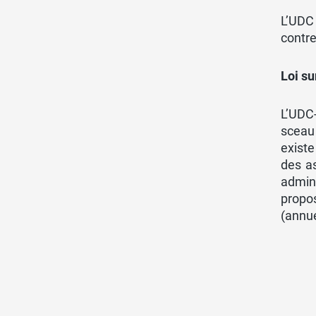
L’UDC 
contre
Loi su
L’UDC-
sceau 
existe
des as
admin
propo
(annue