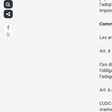
l’adop
imposs
Commen
Les a
Art. 4
Ces di
l’obl
l’ada
Art. 6 
L’UDC
vraim