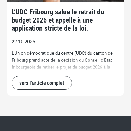
L’UDC Fribourg salue le retrait du
budget 2026 et appelle à une
application stricte de la loi.
22.10.2025
L’Union démocratique du centre (UDC) du canton de
Fribourg prend acte de la décision du Conseil d’État
fribourgeois de retirer le projet de budget 2026 à la
suite de l’annonce d’un référendum contre la loi
d’assainissement des finances de l’État (LAFE). Ce
vers l’article complet
retrait est une décision responsable et justifiée selon
nous au vu du contexte actuel.