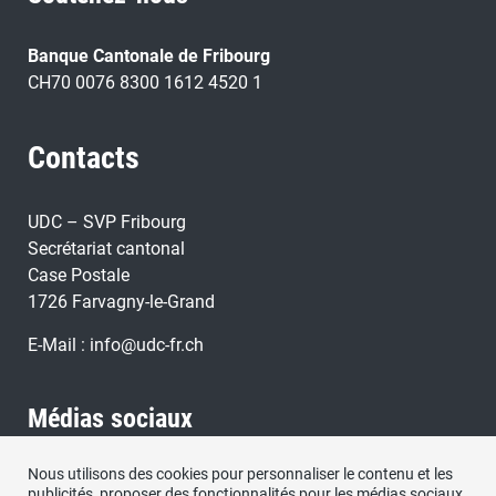
Banque Cantonale de Fribourg
CH70 0076 8300 1612 4520 1
Contacts
UDC – SVP Fribourg
Secrétariat cantonal
Case Postale
1726 Farvagny-le-Grand
E-Mail :
info@udc-fr.ch
Médias sociaux
Nous utilisons des cookies pour personnaliser le contenu et les
Retrouvez nous sous:
publicités, proposer des fonctionnalités pour les médias sociaux