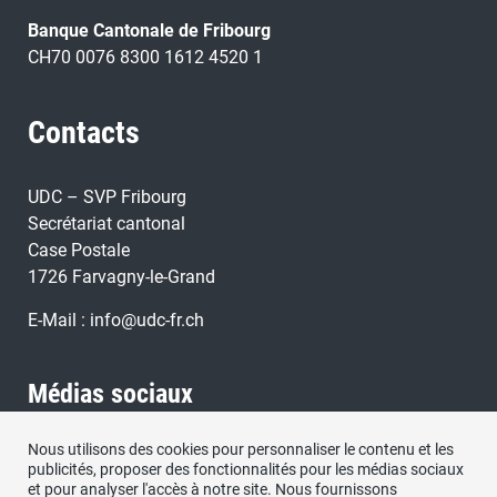
Banque Cantonale de Fribourg
CH70 0076 8300 1612 4520 1
Contacts
UDC – SVP Fribourg
Secrétariat cantonal
Case Postale
1726 Farvagny-le-Grand
E-Mail :
info@udc-fr.ch
Médias sociaux
Nous utilisons des cookies pour personnaliser le contenu et les
Retrouvez nous sous:
publicités, proposer des fonctionnalités pour les médias sociaux
et pour analyser l'accès à notre site. Nous fournissons