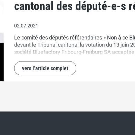
cantonal des député-e-s r
02.07.2021
Le comité des députés référendaires « Non à ce Blu
devant le Tribunal cantonal la votation du 13 juin 20
société Bluefactory Fribourg-Freiburg SA acceptée à
campagne de votations, le comité référendaire ava
ingérences inappropriées de la société Bluefactory 
vers l’article complet
son Président du Conseil d’administration Jacque