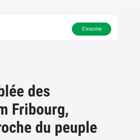
S'inscrire
blée des
m Fribourg,
proche du peuple