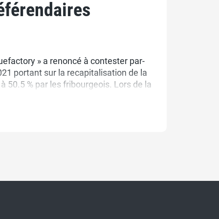
éférendaires
efactory » a renoncé à contester par-
21 portant sur la recapitalisation de la
 50.5 % par les fribourgeois. Lors de la
it dénoncé auprès du Conseil d’Etat les
Fribourg-Freiburg SA et en particulier de
s Boschung.