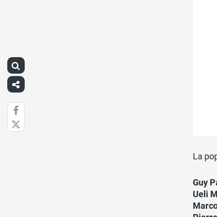
La pop
Guy P
Ueli 
Marco