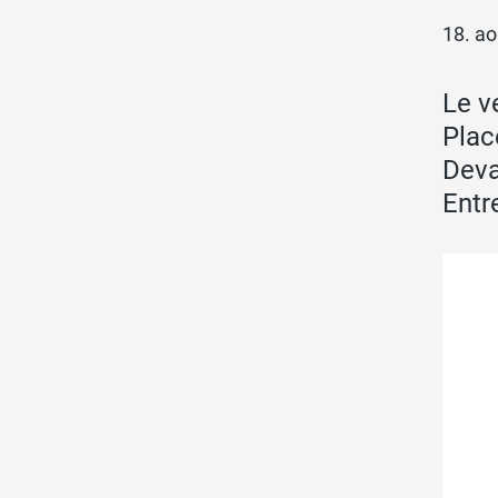
18. a
Le v
Plac
Deva
Entr